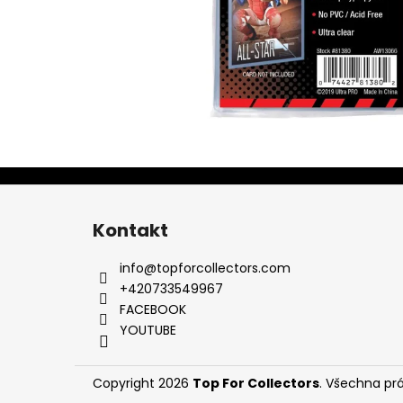
Z
á
Kontakt
p
a
info
@
topforcollectors.com
t
+420733549967
í
FACEBOOK
YOUTUBE
Copyright 2026
Top For Collectors
. Všechna pr