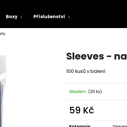
Boxy
Příslušenství
Co potřebujete najít?
arty
Sleeves - na
HLEDAT
100 kusů v balení
Doporučujeme
Skladem
(20 ks)
59 Kč
Měrná
cena:
Kategorie
:
Sleeve